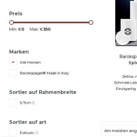
Preis
Min: €
0
Max: €
350
Marken
Baroksp
Spi
Alle Marken
Barokspiegel® Made in Italy
Zeitlos,
Schmale List
Einzigartig
Sortier auf Rahmenbreite
5-7cm
(1)
Sortier auf art
Am meisten an
Exklusiv
(1)