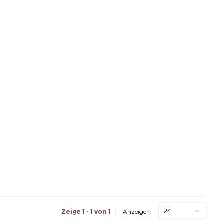
24
Zeige 1 - 1 von 1
Anzeigen: