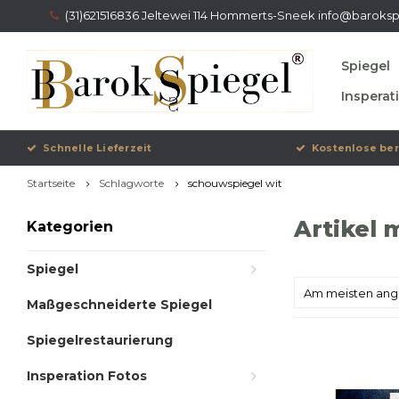
(31)621516836 Jeltewei 114 Hommerts-Sneek
info@barokspi
Spiegel
Insperat
Schnelle Lieferzeit
Kostenlose ber
Startseite
Schlagworte
schouwspiegel wit
Artikel 
Kategorien
Spiegel
Am meisten an
Maßgeschneiderte Spiegel
Spiegelrestaurierung
Insperation Fotos