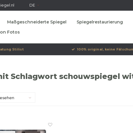
egel.nl
DE
Maßgeschneiderte Spiegel
Spiegelrestaurierung
ion Fotos
atung Stilist
100% original, keine Fälschu
mit Schlagwort schouwspiegel wi
gesehen