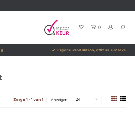
0
ng
Eigene Produktion, offizielle Marke
t
24
Zeige 1 - 1 von 1
Anzeigen: