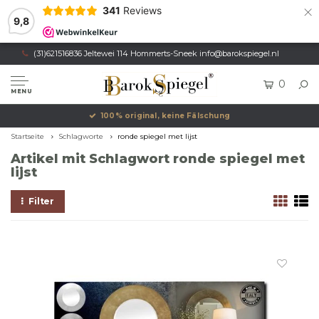
×
341
Reviews
9,8
(31)621516836 Jeltewei 114 Hommerts-Sneek
info@barokspiegel.nl
0
MENU
100% original, keine Fälschung
Startseite
Schlagworte
ronde spiegel met lijst
Artikel mit Schlagwort ronde spiegel met
lijst
Filter