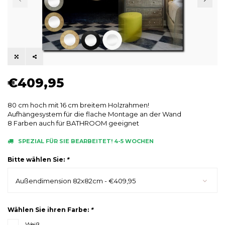
€409,95
80 cm hoch mit 16 cm breitem Holzrahmen!
Aufhängesystem für die flache Montage an der Wand
8 Farben auch für BATHROOM geeignet
SPEZIAL FÜR SIE BEARBEITET! 4-5 WOCHEN
Bitte wählen Sie:
*
Außendimension 82x82cm - €409,95
Wählen Sie ihren Farbe:
*
Weiß