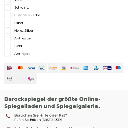
Schwarz
Elfenbein Farbe
Silber
Helles Silber
Antiksilber
Gold
Antikgold
Barockspiegel der größte Online-
Spiegelladen und Spiegelgalerie
.
Brauchen Sie Hilfe oder Rat?
Rufen Sie Erik an (31)621243397