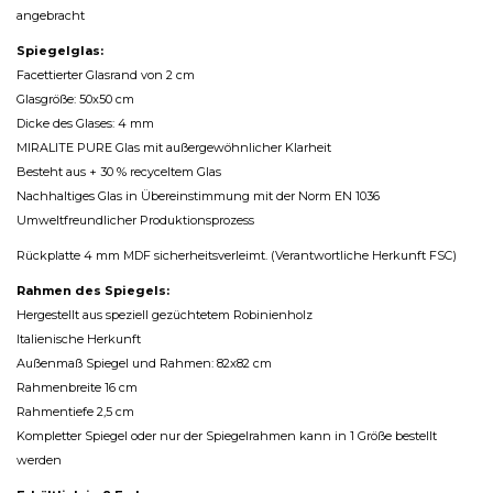
angebracht
Spiegelglas:
Facettierter Glasrand von 2 cm
Glasgröße: 50x50 cm
Dicke des Glases: 4 mm
MIRALITE PURE Glas mit außergewöhnlicher Klarheit
Besteht aus + 30 % recyceltem Glas
Nachhaltiges Glas in Übereinstimmung mit der Norm EN 1036
Umweltfreundlicher Produktionsprozess
Rückplatte 4 mm MDF sicherheitsverleimt. (Verantwortliche Herkunft FSC)
Rahmen des Spiegels:
Hergestellt aus speziell gezüchtetem Robinienholz
Italienische Herkunft
Außenmaß Spiegel und Rahmen: 82x82 cm
Rahmenbreite 16 cm
Rahmentiefe 2,5 cm
Kompletter Spiegel oder nur der Spiegelrahmen kann in 1 Größe bestellt
werden