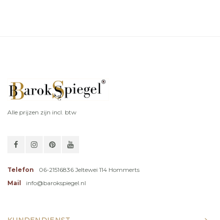
Alle prijzen zijn incl. btw
Telefon
06-21516836 Jeltewei 114 Hommerts
Mail
info@barokspiegel.nl