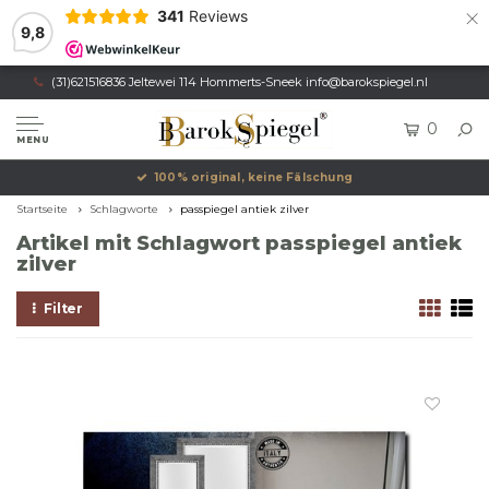
×
341
Reviews
9,8
(31)621516836 Jeltewei 114 Hommerts-Sneek
info@barokspiegel.nl
0
MENU
100% original, keine Fälschung
Startseite
Schlagworte
passpiegel antiek zilver
Artikel mit Schlagwort passpiegel antiek
zilver
Filter