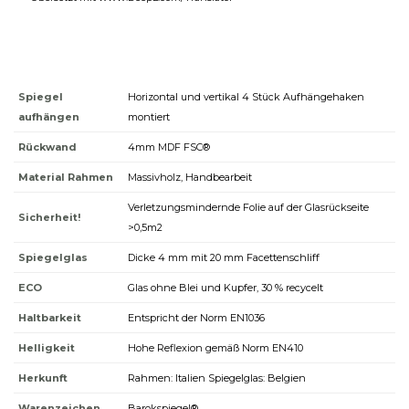
Spiegel
Horizontal und vertikal 4 Stück Aufhängehaken
aufhängen
montiert
Rückwand
4mm MDF FSC®
Material Rahmen
Massivholz, Handbearbeit
Verletzungsmindernde Folie auf der Glasrückseite
Sicherheit!
>0,5m2
Spiegelglas
Dicke 4 mm mit 20 mm Facettenschliff
ECO
Glas ohne Blei und Kupfer, 30 % recycelt
Haltbarkeit
Entspricht der Norm EN1036
Helligkeit
Hohe Reflexion gemäß Norm EN410
Herkunft
Rahmen: Italien Spiegelglas: Belgien
Warenzeichen
Barokspiegel®