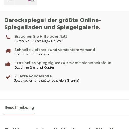
Barockspiegel der größte Online-
Spiegelladen und Spiegelgalerie
.
Brauchen Sie Hilfe oder Rat?
Rufen Sie Erik an (31)621243397
Schnelle Lieferzeit und versichtere versand
Spezialisierter Transport
Extra helles Spiegelglas! >0,5m2 mit sicherheitsfolie
Eco ohne Blei und Kupfer
2 Jahre Vollgarantie
Jetzt kaufen und später bezahlen (Klarna)
Beschreibung