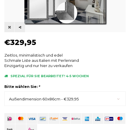
€329,95
Zeitlos, minimalistisch und edel
Schmale Liste aus Italien mit Perlenrand
Einzigartig und nur hier zu verkaufen
SPEZIAL FÜR SIE BEARBEITET! 4-5 WOCHEN
Bitte wählen Sie:
*
Auẞendimension 60x86cm - €329,95