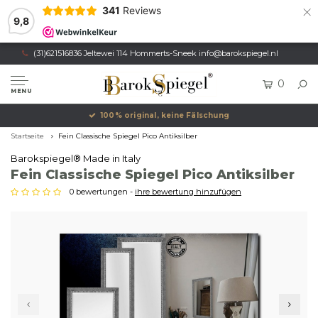
×
341
Reviews
9,8
(31)621516836 Jeltewei 114 Hommerts-Sneek
info@barokspiegel.nl
0
MENU
100% original, keine Fälschung
Startseite
Fein Classische Spiegel Pico Antiksilber
Barokspiegel® Made in Italy
Fein Classische Spiegel Pico Antiksilber
0 bewertungen -
ihre bewertung hinzufügen