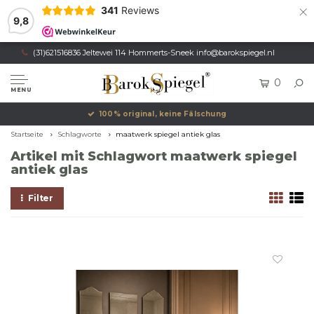
×
341
Reviews
9,8
(31)621516836 Jeltewei 114 Hommerts-Sneek
info@barokspiegel.nl
0
MENU
100% original, keine Fälschung
Startseite
Schlagworte
maatwerk spiegel antiek glas
Artikel mit Schlagwort maatwerk spiegel
antiek glas
Filter