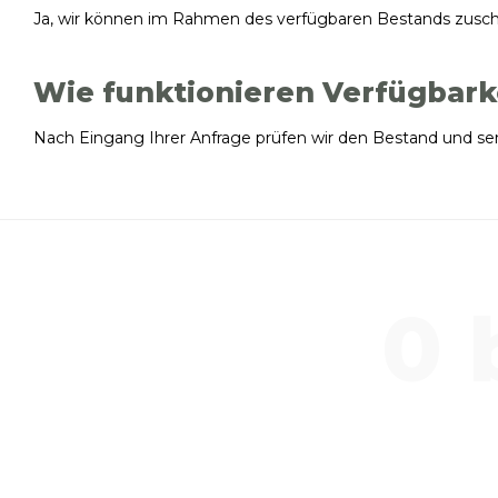
Ja, wir können im Rahmen des verfügbaren Bestands zuschne
Wie funktionieren Verfügbarke
Nach Eingang Ihrer Anfrage prüfen wir den Bestand und sen
0 