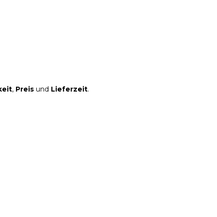
keit
,
Preis
und
Lieferzeit
.