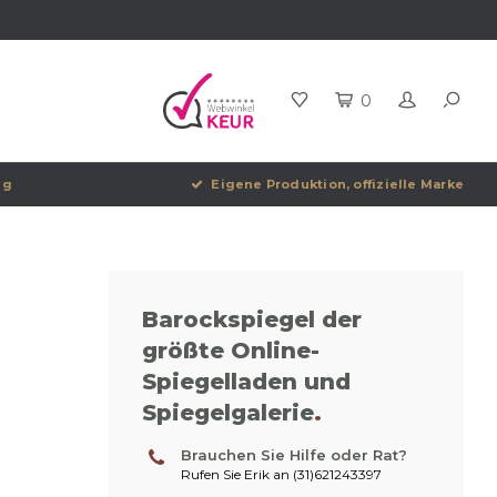
0
ng
Eigene Produktion, offizielle Marke
Barockspiegel der
größte Online-
Spiegelladen und
Spiegelgalerie
.
Brauchen Sie Hilfe oder Rat?
Rufen Sie Erik an (31)621243397