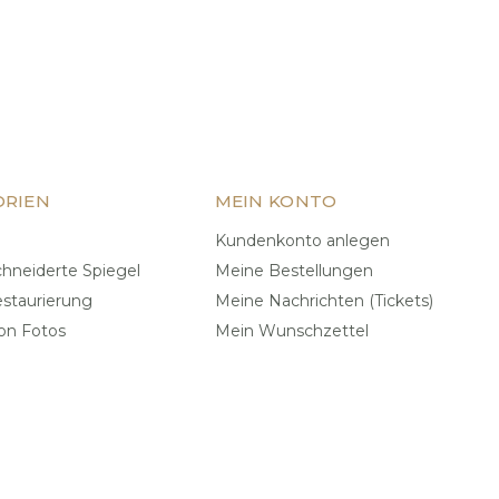
ORIEN
MEIN KONTO
Kundenkonto anlegen
neiderte Spiegel
Meine Bestellungen
estaurierung
Meine Nachrichten (Tickets)
ion Fotos
Mein Wunschzettel