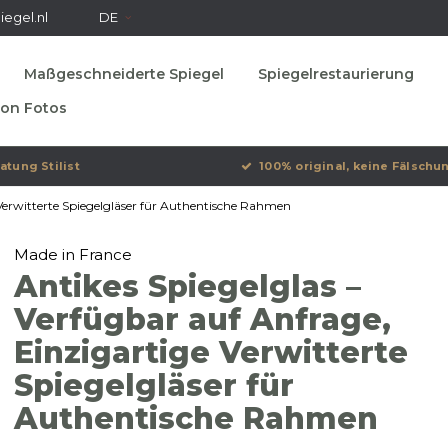
egel.nl
DE
Maßgeschneiderte Spiegel
Spiegelrestaurierung
ion Fotos
atung Stilist
100% original, keine Fälschu
 Verwitterte Spiegelgläser für Authentische Rahmen
Made in France
Antikes Spiegelglas –
Verfügbar auf Anfrage,
Einzigartige Verwitterte
Spiegelgläser für
Authentische Rahmen