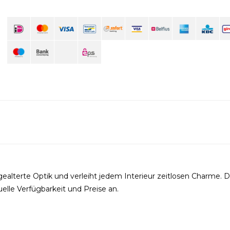
gealterte Optik und verleiht jedem Interieur zeitlosen Charme. Da 
uelle Verfügbarkeit und Preise an.