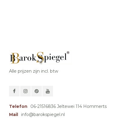
Alle prijzen zijn incl. btw
Telefon
06-21516836 Jeltewei 114 Hommerts
Mail
info@barokspiegel.nl