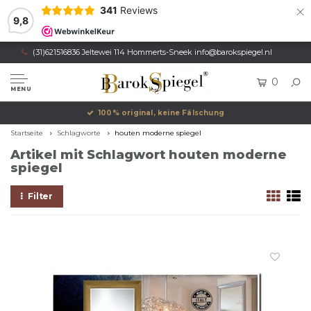
×
341
Reviews
9,8
(31)621516836 Jeltewei 114 Hommerts-Sneek
info@barokspiegel.nl
0
MENU
100% original, keine Fälschung
Startseite
Schlagworte
houten moderne spiegel
Artikel mit Schlagwort houten moderne
spiegel
Filter