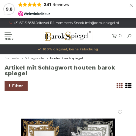
×
341
Reviews
9,8
(31)621516836 Jeltewei 114 Hommerts-Sneek
info@barokspiegel.nl
0
MENU
100% original, keine Fälschung
Startseite
Schlagworte
houten barok spiegel
Artikel mit Schlagwort houten barok
spiegel
Filter