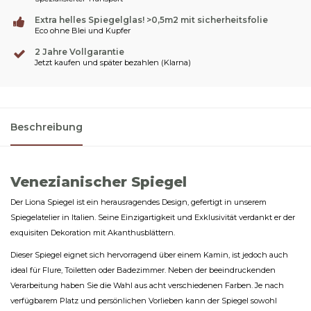
Extra helles Spiegelglas! >0,5m2 mit sicherheitsfolie
Eco ohne Blei und Kupfer
2 Jahre Vollgarantie
Jetzt kaufen und später bezahlen (Klarna)
Beschreibung
Venezianischer Spiegel
Der Liona Spiegel ist ein herausragendes Design, gefertigt in unserem
Spiegelatelier in Italien. Seine Einzigartigkeit und Exklusivität verdankt er der
exquisiten Dekoration mit Akanthusblättern.
Dieser Spiegel eignet sich hervorragend über einem Kamin, ist jedoch auch
ideal für Flure, Toiletten oder Badezimmer. Neben der beeindruckenden
Verarbeitung haben Sie die Wahl aus acht verschiedenen Farben. Je nach
verfügbarem Platz und persönlichen Vorlieben kann der Spiegel sowohl