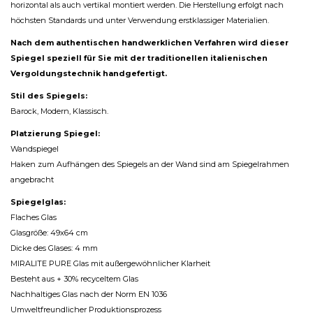
horizontal als auch vertikal montiert werden. Die Herstellung erfolgt nach
höchsten Standards und unter Verwendung erstklassiger Materialien.
Nach dem authentischen handwerklichen Verfahren wird dieser
Spiegel speziell für Sie mit der traditionellen italienischen
Vergoldungstechnik handgefertigt.
Stil des Spiegels:
Barock, Modern, Klassisch.
Platzierung Spiegel:
Wandspiegel
Haken zum Aufhängen des Spiegels an der Wand sind am Spiegelrahmen
angebracht
Spiegelglas:
Flaches Glas
Glasgröße: 49x64 cm
Dicke des Glases: 4 mm
MIRALITE PURE Glas mit außergewöhnlicher Klarheit
Besteht aus + 30% recyceltem Glas
Nachhaltiges Glas nach der Norm EN 1036
Umweltfreundlicher Produktionsprozess