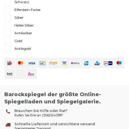
Schwarz
Elfenbein Farbe
Silber
Helles Silber
Antiksilber
Gold
Antikgold
Barockspiegel der größte Online-
Spiegelladen und Spiegelgalerie
.
Brauchen Sie Hilfe oder Rat?
Rufen Sie Erik an (31)621243397
Schnelle Lieferzeit und versichtere versand
Spezialisierter Transport