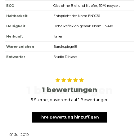
ECO
Glas ohne Blei und Kupfer, 30 % recycelt
Haltbarkeit
Entspricht der Norm EN1036
Helligkeit
Hohe Reflexion gemäß Norm EN410
Herkunft
Italien
Warenzeichen
Barokspiegel®
Entwerfer
Studio Dibiase
1 bewertungen
1 bewertungen
5 Sterne, basierend auf 1 Bewertungen
Ihre Bewertung hinzufügen
01 Jul 2019