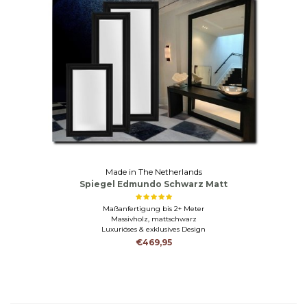
Made in The Netherlands
Spiegel Edmundo Schwarz Matt
Maßanfertigung bis 2+ Meter
Massivholz, mattschwarz
Luxuriöses & exklusives Design
€469,95