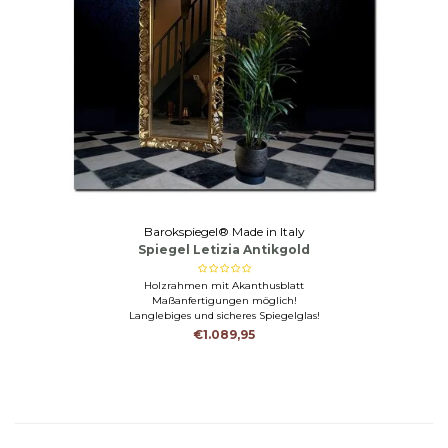
Barokspiegel® Made in Italy
Spiegel Letizia Antikgold
Holzrahmen mit Akanthusblatt
Maßanfertigungen möglich!
Langlebiges und sicheres Spiegelglas!
€1.089,95