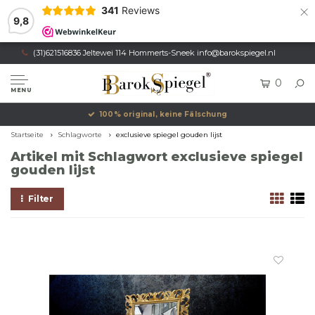
×
341
Reviews
9,8
(31)621516836 Jeltewei 114 Hommerts-Sneek
info@barokspiegel.nl
0
MENU
100% original, keine Fälschung
Startseite
Schlagworte
exclusieve spiegel gouden lijst
Artikel mit Schlagwort exclusieve spiegel
gouden lijst
Filter