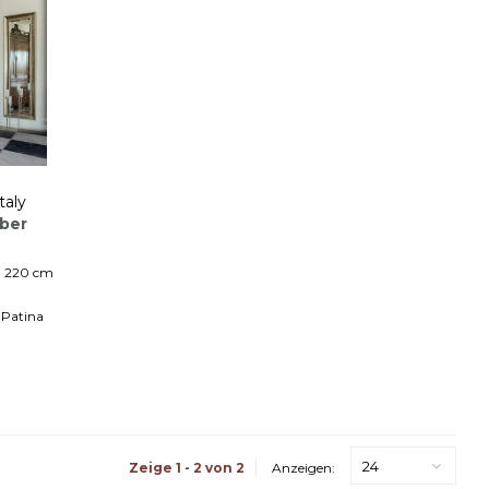
taly
lber
0, 220 cm
 Patina
GLAS
24
Zeige 1 - 2 von 2
Anzeigen: