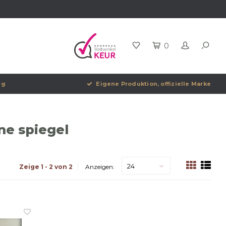
0
ng
Eigene Produktion, offizielle Marke
ne spiegel
24
Zeige 1 - 2 von 2
Anzeigen: