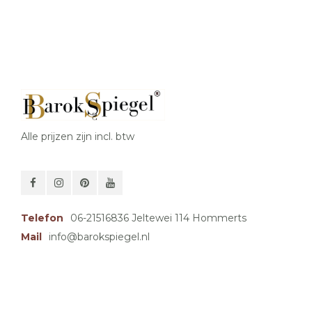
Alle prijzen zijn incl. btw
Telefon
06-21516836 Jeltewei 114 Hommerts
Mail
info@barokspiegel.nl