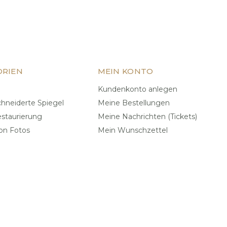
ORIEN
MEIN KONTO
Kundenkonto anlegen
neiderte Spiegel
Meine Bestellungen
estaurierung
Meine Nachrichten (Tickets)
ion Fotos
Mein Wunschzettel