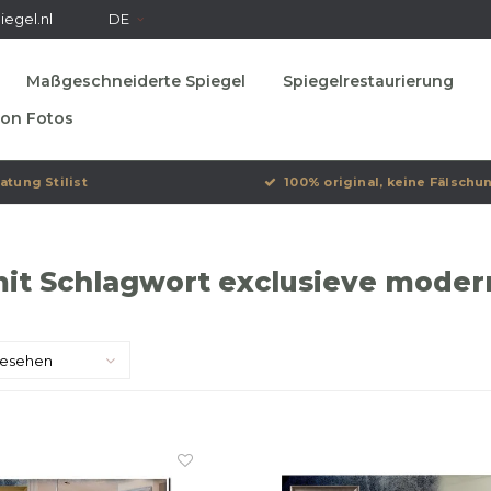
egel.nl
DE
Maßgeschneiderte Spiegel
Spiegelrestaurierung
ion Fotos
atung Stilist
100% original, keine Fälschu
mit Schlagwort exclusieve moder
gesehen