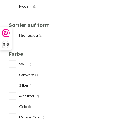
Modern
(2)
Sortier auf form
Rechteckig
(2)
9,8
Farbe
Weiß
(1)
Schwarz
(1)
Silber
(1)
Alt Silber
(2)
Gold
(1)
Dunkel Gold
(1)