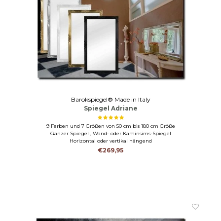
Barokspiegel® Made in Italy
Spiegel Adriane
9 Farben und 7 Größen von 50 cm bis 180 cm Größe
Ganzer Spiegel , Wand- oder Kaminsims-Spiegel
Horizontal oder vertikal hängend
€269,95