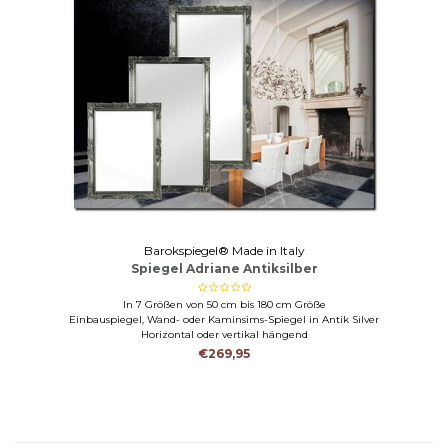
Barokspiegel® Made in Italy
Spiegel Adriane Antiksilber
In 7 Größen von 50 cm bis 180 cm Größe
Einbauspiegel, Wand- oder Kaminsims-Spiegel in Antik Silver
Horizontal oder vertikal hängend
€269,95