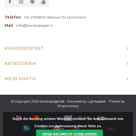
Telefon
06-21516836 Jeltewei 114 Hommerts
Mail
info@barokspiegel.nl
KUNDENDIENST
KATEGORIEN
MEIN KONTO
© Copyright 2026 barokspiegel.de - Powered by
Lightspeed
- Theme by
Shopmonkey
Durch die Nutzung unserer Webseite stimmen Sie dem Gebrauch von
Cookies zur Verbesserung dieser Seite zu.
DIESE NACHRICHT AUSBLENDEN