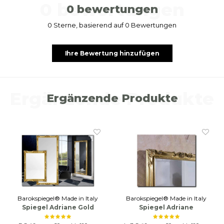
0 bewertungen
0 bewertungen
0 Sterne, basierend auf 0 Bewertungen
Ihre Bewertung hinzufügen
Ergänzende Produkte
Ergänzende Produkte
Barokspiegel® Made in Italy
Barokspiegel® Made in Italy
Spiegel Adriane Gold
Spiegel Adriane
Antikgold