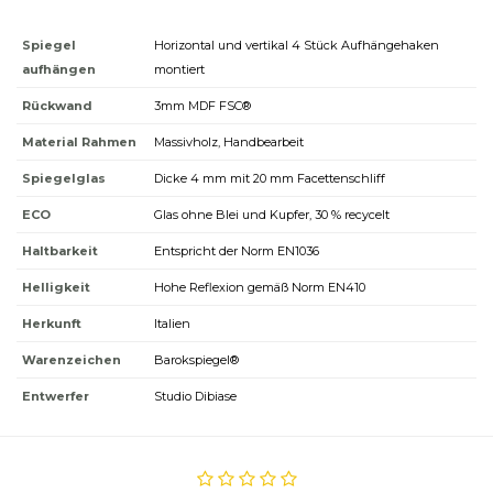
Spiegel
Horizontal und vertikal 4 Stück Aufhängehaken
aufhängen
montiert
Rückwand
3mm MDF FSC®
Material Rahmen
Massivholz, Handbearbeit
Spiegelglas
Dicke 4 mm mit 20 mm Facettenschliff
ECO
Glas ohne Blei und Kupfer, 30 % recycelt
Haltbarkeit
Entspricht der Norm EN1036
Helligkeit
Hohe Reflexion gemäß Norm EN410
Herkunft
Italien
Warenzeichen
Barokspiegel®
Entwerfer
Studio Dibiase