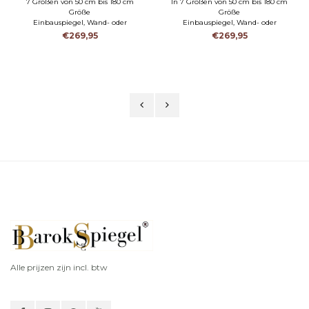
7 Größen von 50 cm bis 180 cm
In 7 Größen von 50 cm bis 180 cm
Größe
Größe
Einbauspiegel, Wand- oder
Einbauspiegel, Wand- oder
Kaminsims-Spiegel
Kaminsims-Spiegel in Antikgold
€269,95
€269,95
Horizontal oder vertikal hängend
Horizontal oder vertikal hängend
Alle prijzen zijn incl. btw