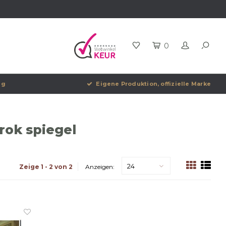
0
ng
Eigene Produktion, offizielle Marke
rok spiegel
24
Zeige 1 - 2 von 2
Anzeigen: