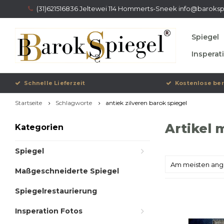
(31)621516836 Jeltewei 114 Hommerts-Sneek
info@barokspi
Spiegel
Insperat
Schnelle Lieferzeit
Kostenlose ber
Startseite
Schlagworte
antiek zilveren barok spiegel
Artikel 
Kategorien
Spiegel
Am meisten an
Maßgeschneiderte Spiegel
Spiegelrestaurierung
Insperation Fotos