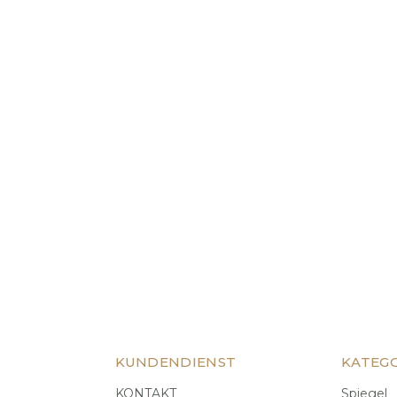
KUNDENDIENST
KATEG
KONTAKT
Spiegel