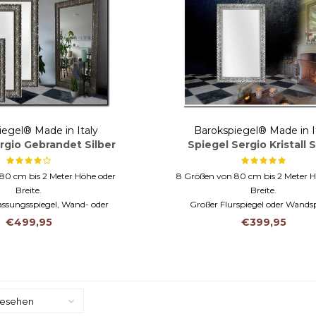
iegel® Made in Italy
Barokspiegel® Made in I
rgio Gebrandet Silber
Spiegel Sergio Kristall S
80 cm bis 2 Meter Höhe oder
8 Größen von 80 cm bis 2 Meter 
Breite.
Breite.
ssungsspiegel, Wand- oder
Großer Flurspiegel oder Wands
minsims-Spiegel
Einzigartiger Charakter in Kristall-
€499,95
€399,95
harakter in brüniertem Silber
Öko-Spiegelglas
 Öko-Spiegelglas
gesehen