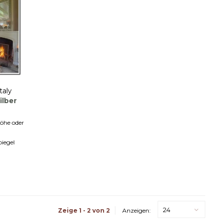
taly
ilber
Höhe oder
piegel
Silber und
24
Zeige 1 - 2 von 2
Anzeigen: