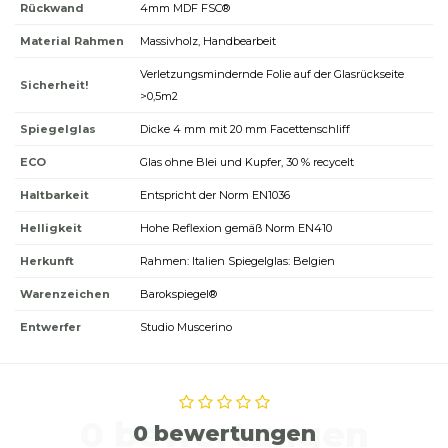
Rückwand
4mm MDF FSC®
Material Rahmen
Massivholz, Handbearbeit
Verletzungsmindernde Folie auf der Glasrückseite
Sicherheit!
>0,5m2
Spiegelglas
Dicke 4 mm mit 20 mm Facettenschliff
ECO
Glas ohne Blei und Kupfer, 30 % recycelt
Haltbarkeit
Entspricht der Norm EN1036
Helligkeit
Hohe Reflexion gemäß Norm EN410
Herkunft
Rahmen: Italien Spiegelglas: Belgien
Warenzeichen
Barokspiegel®
Entwerfer
Studio Muscerino
0 bewertungen
0 bewertungen