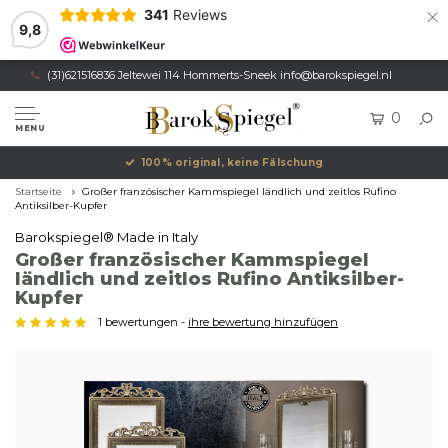
×
341
Reviews
9,8
(31)621516836 Jeltewei 114 Hommerts-Sneek
info@barokspiegel.nl
0
MENU
100% original, keine Fälschung
Startseite
Großer französischer Kammspiegel ländlich und zeitlos Rufino
Antiksilber-Kupfer
Barokspiegel® Made in Italy
Großer französischer Kammspiegel
ländlich und zeitlos Rufino Antiksilber-
Kupfer
1 bewertungen -
ihre bewertung hinzufügen