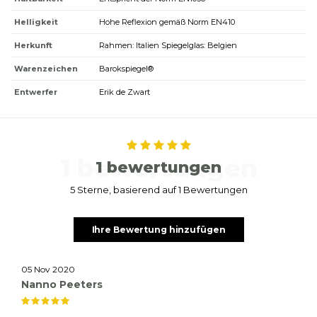
Helligkeit
Hohe Reflexion gemäß Norm EN410
Herkunft
Rahmen: Italien Spiegelglas: Belgien
Warenzeichen
Barokspiegel®
Entwerfer
Erik de Zwart
1 bewertungen
1 bewertungen
5 Sterne, basierend auf 1 Bewertungen
Ihre Bewertung hinzufügen
05 Nov 2020
Nanno Peeters