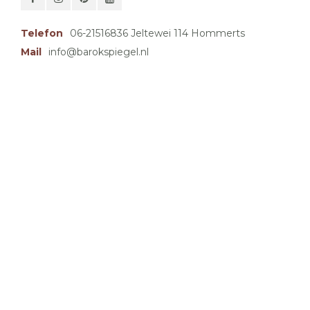
Telefon
06-21516836 Jeltewei 114 Hommerts
Mail
info@barokspiegel.nl