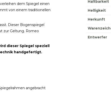
Haltbarkeit
erleihen dem Spiegel einen
mmt von einem traditionellen
Helligkeit
Herkunft
passt. Dieser Bogenspiegel
Warenzeich
ut zur Geltung. Romeo
Entwerfer
d dieser Spiegel speziell
stechnik handgefertigt.
Spiegelrahmen angebracht