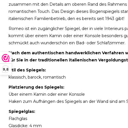
zusammen mit den Details am oberen Rand des Rahmens v
romantischen Touch. Das Design dieses Bogenspiegels sta
italienischen Familienbetrieb, den es bereits seit 1943 gibt!
Romeo ist ein zugänglicher Spiegel, der in viele Interieurs 
kommt über einem Kamin oder einer Konsole besonders g
schmückt auch wunderschön ein Bad- oder Schlafzimmer.
Nach dem authentischen handwerklichen Verfahren wir
für Sie in der traditionellen italienischen Vergoldung
9,8
Stil des Spiegels:
klassisch, barock, romantisch
Platzierung des Spiegels:
Über einem Kamin oder einer Konsole
Haken zum Aufhängen des Spiegels an der Wand sind am 
Spiegelglas:
Flachglas
Glasdicke: 4 mm