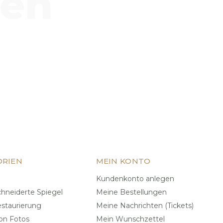
gen
ORIEN
MEIN KONTO
Kundenkonto anlegen
neiderte Spiegel
Meine Bestellungen
estaurierung
Meine Nachrichten (Tickets)
ion Fotos
Mein Wunschzettel