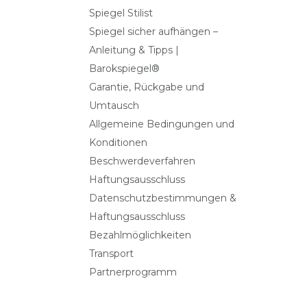
Spiegel Stilist
Spiegel sicher aufhängen –
Anleitung & Tipps |
Barokspiegel®
Garantie, Rückgabe und
Umtausch
Allgemeine Bedingungen und
Konditionen
Beschwerdeverfahren
Haftungsausschluss
Datenschutzbestimmungen &
Haftungsausschluss
Bezahlmöglichkeiten
Transport
Partnerprogramm