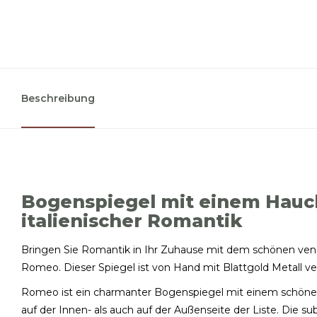
Beschreibung
Bogenspiegel mit einem Hauc
italienischer Romantik
Bringen Sie Romantik in Ihr Zuhause mit dem schönen ve
Romeo. Dieser Spiegel ist von Hand mit Blattgold Metall ve
Romeo ist ein charmanter Bogenspiegel mit einem schönen
auf der Innen- als auch auf der Außenseite der Liste. Die su