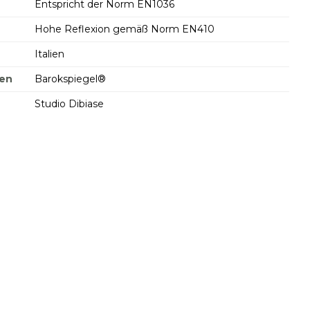
Entspricht der Norm EN1036
Hohe Reflexion gemäß Norm EN410
Italien
en
Barokspiegel®
Studio Dibiase