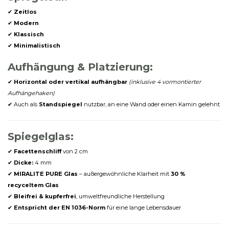
✔
Zeitlos
✔
Modern
✔
Klassisch
✔
Minimalistisch
Aufhängung & Platzierung:
✔
Horizontal oder vertikal aufhängbar
(inklusive 4 vormontierter
Aufhängehaken)
✔ Auch als
Standspiegel
nutzbar, an eine Wand oder einen Kamin gelehnt
Spiegelglas:
✔
Facettenschliff
von 2 cm
✔
Dicke:
4 mm
✔
MIRALITE PURE Glas
– außergewöhnliche Klarheit mit
30 %
recyceltem Glas
✔
Bleifrei & kupferfrei
, umweltfreundliche Herstellung
✔
Entspricht der EN 1036-Norm
für eine lange Lebensdauer