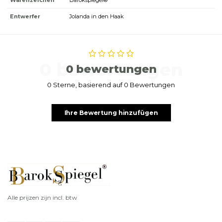
Warenzeichen
Barokspiegel®
Entwerfer
Jolanda in den Haak
0 bewertungen
0 bewertungen
0 Sterne, basierend auf 0 Bewertungen
Ihre Bewertung hinzufügen
Alle prijzen zijn incl. btw