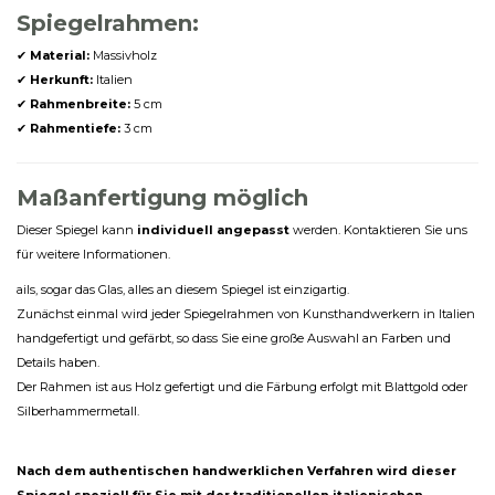
Spiegelrahmen:
✔
Material:
Massivholz
✔
Herkunft:
Italien
✔
Rahmenbreite:
5 cm
✔
Rahmentiefe:
3 cm
Maßanfertigung möglich
Dieser Spiegel kann
individuell angepasst
werden. Kontaktieren Sie uns
für weitere Informationen.
ails, sogar das Glas, alles an diesem Spiegel ist einzigartig.
Zunächst einmal wird jeder Spiegelrahmen von Kunsthandwerkern in Italien
handgefertigt und gefärbt, so dass Sie eine große Auswahl an Farben und
Details haben.
Der Rahmen ist aus Holz gefertigt und die Färbung erfolgt mit Blattgold oder
Silberhammermetall.
Nach dem authentischen handwerklichen Verfahren wird dieser