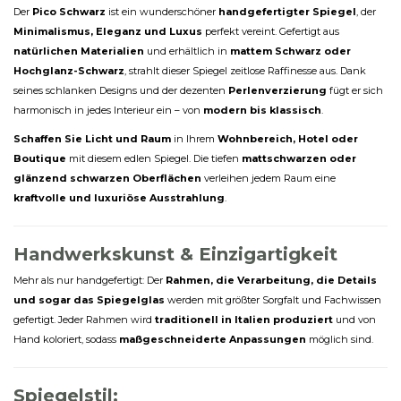
Der
Pico Schwarz
ist ein wunderschöner
handgefertigter Spiegel
, der
Minimalismus, Eleganz und Luxus
perfekt vereint. Gefertigt aus
natürlichen Materialien
und erhältlich in
mattem Schwarz oder
Hochglanz-Schwarz
, strahlt dieser Spiegel zeitlose Raffinesse aus. Dank
seines schlanken Designs und der dezenten
Perlenverzierung
fügt er sich
harmonisch in jedes Interieur ein – von
modern bis klassisch
.
Schaffen Sie Licht und Raum
in Ihrem
Wohnbereich, Hotel oder
Boutique
mit diesem edlen Spiegel. Die tiefen
mattschwarzen oder
glänzend schwarzen Oberflächen
verleihen jedem Raum eine
kraftvolle und luxuriöse Ausstrahlung
.
Handwerkskunst & Einzigartigkeit
Mehr als nur handgefertigt: Der
Rahmen, die Verarbeitung, die Details
und sogar das Spiegelglas
werden mit größter Sorgfalt und Fachwissen
gefertigt. Jeder Rahmen wird
traditionell in Italien produziert
und von
Hand koloriert, sodass
maßgeschneiderte Anpassungen
möglich sind.
Spiegelstil: