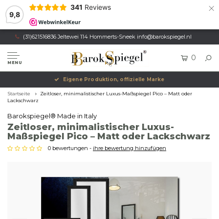
×
341
Reviews
9,8
(31)621516836 Jeltewei 114 Hommerts-Sneek
info@barokspiegel.nl
0
MENU
Eigene Produktion, offizielle Marke
Startseite
Zeitloser, minimalistischer Luxus-Maßspiegel Pico – Matt oder
Lackschwarz
Barokspiegel® Made in Italy
Zeitloser, minimalistischer Luxus-
Maßspiegel Pico – Matt oder Lackschwarz
0 bewertungen -
ihre bewertung hinzufügen