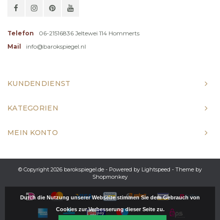
Telefon
06-21516836 Jeltewei 114 Hommerts
Mail
info@barokspiegel.nl
KUNDENDIENST
KATEGORIEN
MEIN KONTO
© Copyright 2026 barokspiegel.de - Powered by
Lightspeed
- Theme by
Shopmonkey
Durch die Nutzung unserer Webseite stimmen Sie dem Gebrauch von
Cookies zur Verbesserung dieser Seite zu.