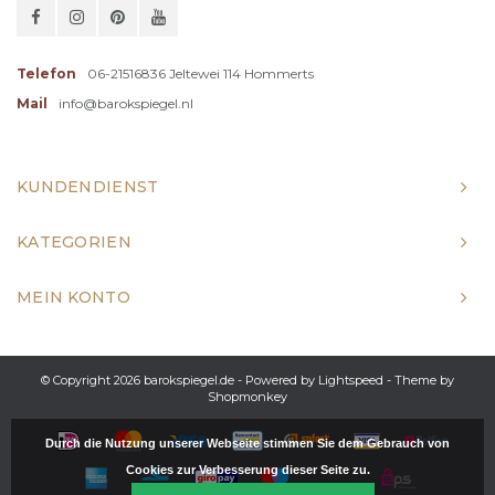
Telefon
06-21516836 Jeltewei 114 Hommerts
Mail
info@barokspiegel.nl
KUNDENDIENST
KATEGORIEN
MEIN KONTO
© Copyright 2026 barokspiegel.de - Powered by
Lightspeed
- Theme by
Shopmonkey
Durch die Nutzung unserer Webseite stimmen Sie dem Gebrauch von
Cookies zur Verbesserung dieser Seite zu.