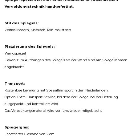
Vergoldungstechnik handgefertigt.
Stil des Spiegels:
Zeitlos Modern, Klassisch, Minimalistisch
Platzierung des Spiegels:
Wandspiegel
Haken zum Aufhängen des Spiegels an der Wand sind am Spiegelrahmen
angebracht
Transport:
Kostenlose Lieferung mit Spezialtransport in den Niederlanden.
Option: Extra-Transport-Service, bei dem der Spiegel bei der Lieferung
ausgepackt und kontrolliert wird.
Das Verpackungsmaterial wird von uns wieder mitgebracht
Spiegelglas:
Facettierter Glasrand von 2 cm