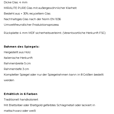
Dicke Glas: 4 mm
MIRALITE PURE Glas mit außergewöhnlicher Klarheit
Besteht aus + 30% recyceltem Glas
Nachhaltiges Glas nach der Norm EN 1036
Umweltfreundlicher Produktionsprozess
Rückplatte 4 mm MDF sicherheitsverleimt. (Verantwortliche Herkunft FSC)
Rahmen des Spiegels:
Hergestellt aus Holz
Italienische Herkunft
Rahmenbreite 5 cm
Rahmentiefe 3 cm
Kompletter Spiegel oder nur der Spiegelrahmen kann in 8 Größen bestellt
werden
Erhältlich in 6 Farben
Traditionell handkoloriert
Mit Blattsilber oder Blattgold gefärbtes Schlagmetall oder lackiert in
mattschwarz oder weiß