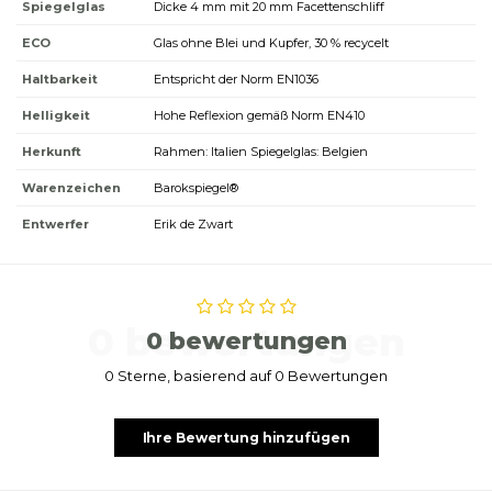
Spiegelglas
Dicke 4 mm mit 20 mm Facettenschliff
ECO
Glas ohne Blei und Kupfer, 30 % recycelt
Haltbarkeit
Entspricht der Norm EN1036
Helligkeit
Hohe Reflexion gemäß Norm EN410
Herkunft
Rahmen: Italien Spiegelglas: Belgien
Warenzeichen
Barokspiegel®
Entwerfer
Erik de Zwart
0 bewertungen
0 bewertungen
0 Sterne, basierend auf 0 Bewertungen
Ihre Bewertung hinzufügen