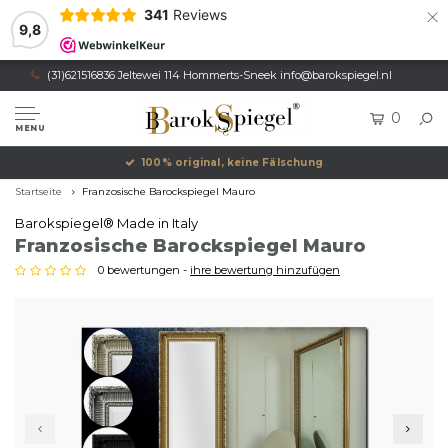
×
341
Reviews
9,8
(31)621516836 Jeltewei 114 Hommerts-Sneek
info@barokspiegel.nl
0
MENU
100% original, keine Fälschung
Startseite
Franzosische Barockspiegel Mauro
Barokspiegel® Made in Italy
Franzosische Barockspiegel Mauro
0 bewertungen -
ihre bewertung hinzufügen