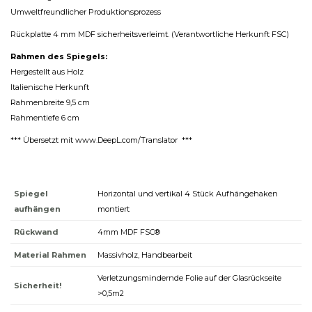
Umweltfreundlicher Produktionsprozess
Rückplatte 4 mm MDF sicherheitsverleimt. (Verantwortliche Herkunft FSC)
Rahmen des Spiegels:
Hergestellt aus Holz
Italienische Herkunft
Rahmenbreite 9,5 cm
Rahmentiefe 6 cm
*** Übersetzt mit www.DeepL.com/Translator ***
Spiegel
Horizontal und vertikal 4 Stück Aufhängehaken
aufhängen
montiert
Rückwand
4mm MDF FSC®
Material Rahmen
Massivholz, Handbearbeit
Verletzungsmindernde Folie auf der Glasrückseite
Sicherheit!
>0,5m2