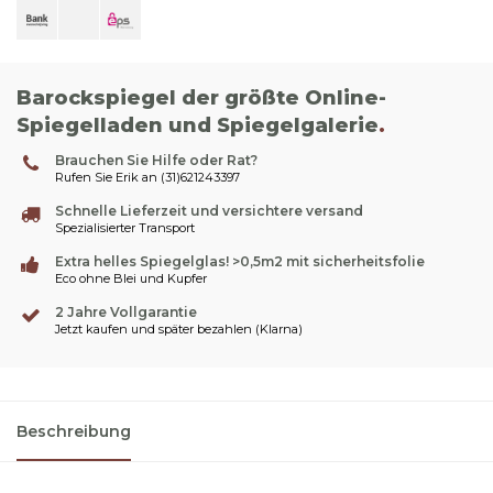
Barockspiegel der größte Online-
Spiegelladen und Spiegelgalerie
.
Brauchen Sie Hilfe oder Rat?
Rufen Sie Erik an (31)621243397
Schnelle Lieferzeit und versichtere versand
Spezialisierter Transport
Extra helles Spiegelglas! >0,5m2 mit sicherheitsfolie
Eco ohne Blei und Kupfer
2 Jahre Vollgarantie
Jetzt kaufen und später bezahlen (Klarna)
Beschreibung