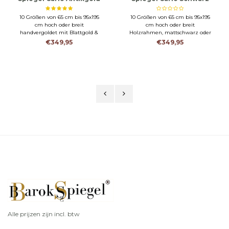
10 Größen von 65 cm bis 95x195
10 Größen von 65 cm bis 95x195
cm hoch oder breit
cm hoch oder breit
handvergoldet mit Blattgold &
Holzrahmen, mattschwarz oder
gepatineerd
hochglänzend schwarz
€349,95
€349,95
Langlebiges und ECO-facettiertes
ECO-Glas mit Facette
Spiegelglas
Maßanfertigung möglich
Alle prijzen zijn incl. btw