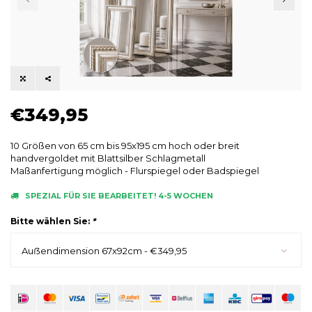
€349,95
10 Größen von 65 cm bis 95x195 cm hoch oder breit
handvergoldet mit Blattsilber Schlagmetall
Maßanfertigung möglich - Flurspiegel oder Badspiegel
SPEZIAL FÜR SIE BEARBEITET! 4-5 WOCHEN
Bitte wählen Sie:
*
Auẞendimension 67x92cm - €349,95