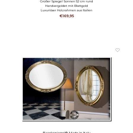
Großer Spiegel Sonnen 52 cm rund
Handvergoldet mit Blattgold
Luxuriöser Holzrahmen aus Italien
€169,95
Barokspiegel® Made in Italy