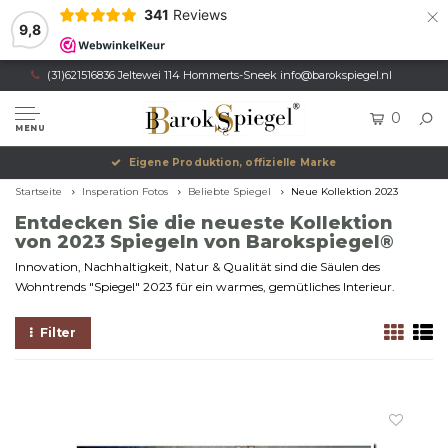
×
341
Reviews
9,8
(31)621516836 Jeltewei 114 Hommerts-Sneek
info@barokspiegel.nl
0
MENU
Eigene Produktion, offizielle Marke
Startseite
Insperation Fotos
Beliebte Spiegel
Neue Kollektion 2023
Entdecken Sie die neueste Kollektion
von 2023 Spiegeln von Barokspiegel®
Innovation, Nachhaltigkeit, Natur & Qualität sind die Säulen des
Wohntrends "Spiegel" 2023 für ein warmes, gemütliches Interieur.
Filter