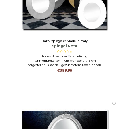
Barokspiegel® Made in Italy
Spiegel Neta
hohes Niveau der Verarbeitung
Rahmenbreite von nicht weniger als 16 cm
hergestellt aus speziell gezüchtetem Robinienholz
€399,95