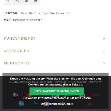
Telefon
06-21516836 Jeltewei 114 Hommerts
Mail
info@barokspiegel.nl
KUNDENDIENST
KATEGORIEN
MEIN KONTO
Durch die Nutzung unserer Webseite stimmen Sie dem Gebrauch von
© Copyright 2026 barokspiegel.de - Powered by
Lightspeed
- Theme by
Cookies zur Verbesserung dieser Seite zu.
Shopmonkey
DIESE NACHRICHT AUSBLENDEN
Für weitere Informationen beachten Sie bitte unsere
Datenschutzerklärung. »