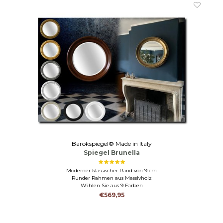
Barokspiegel® Made in Italy
Spiegel Brunella
Moderner klassischer Rand von 9 cm
Runder Rahmen aus Massivholz
Wählen Sie aus 9 Farben
€569,95