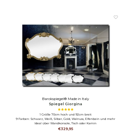
Barokspiegel® Made in Italy
Spiegel Giorgina
1 Größe 70cm hoch und 92cm breit
9 Farben: Schwarz, Weiß, Silber, Gold, Walnuss, Elfenbein und mehr
Ideal über Wandkonsole, Tisch oder Kamin
€329,95