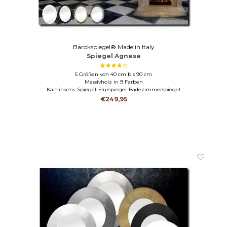
Barokspiegel® Made in Italy
Spiegel Agnese
5 Größen von 40 cm bis 90 cm
Massivholz in 9 Farben
Kaminsims-Spiegel-Flurspiegel-Badezimmerspiegel
€249,95