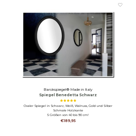
Barokspiegel® Made in Italy
Spiegel Benedetta Schwarz
Ovaler Spiegel in Schwarz, Weiß, Walnuss, Gold und Silber
Schmale Holzkante
5 Größen von 40 bis 90 cm!
€189,95