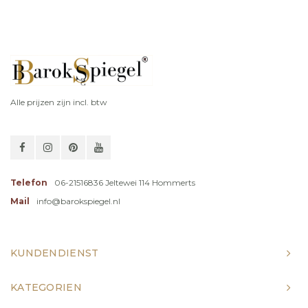
Alle prijzen zijn incl. btw
Telefon
06-21516836 Jeltewei 114 Hommerts
Mail
info@barokspiegel.nl
KUNDENDIENST
KATEGORIEN