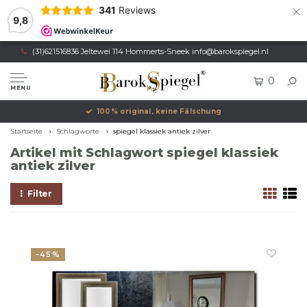
×
341
Reviews
9,8
(31)621516836 Jeltewei 114 Hommerts-Sneek
info@barokspiegel.nl
0
MENU
100% original, keine Fälschung
Startseite
Schlagworte
spiegel klassiek antiek zilver
Artikel mit Schlagwort spiegel klassiek
antiek zilver
Filter
-45%