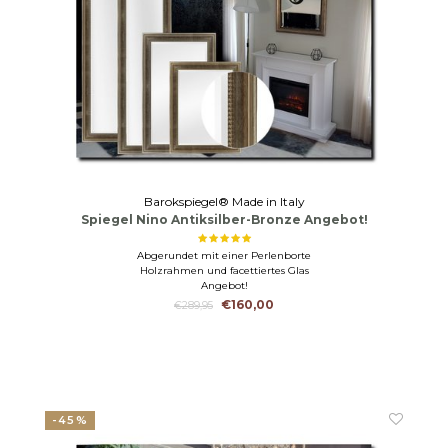
Barokspiegel® Made in Italy
Spiegel Nino Antiksilber-Bronze Angebot!
Abgerundet mit einer Perlenborte
Holzrahmen und facettiertes Glas
Angebot!
€160,00
€289,95
-45%