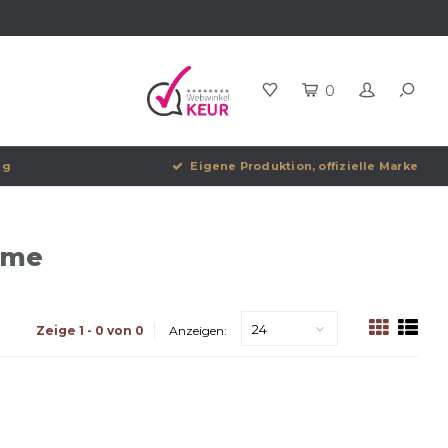
0
ng
Eigene Produktion, offizielle Marke
rame
24
Zeige 1 - 0 von 0
Anzeigen: