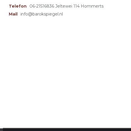
Telefon
06-21516836 Jeltewei 114 Hommerts
Mail
info@barokspiegel.nl