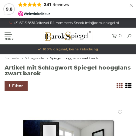
×
341
Reviews
9,8
(31)621516836 Jeltewei 114 Hommerts-Sneek
info@barokspiegel.nl
0
MENU
100% original, keine Fälschung
Startseite
Schlagworte
Spiegel hoogglans zwart barok
Artikel mit Schlagwort Spiegel hoogglans
zwart barok
Filter