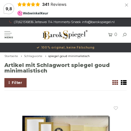
×
341
Reviews
9,8
(31)621516836 Jeltewei 114 Hommerts-Sneek
info@barokspiegel.nl
0
MENU
100% original, keine Fälschung
Startseite
Schlagworte
spiegel goud minimalistisch
Artikel mit Schlagwort spiegel goud
minimalistisch
Filter