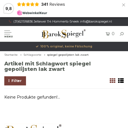
×
341
Reviews
9,8
(31)621516836 Jeltewei 114 Hommerts-Sneek
info@barokspiegel.nl
0
MENU
100% original, keine Fälschung
Startseite
Schlagworte
spiegel gepolijsten lak zwart
Artikel mit Schlagwort spiegel
gepolijsten lak zwart
Filter
Keine Produkte gefunden!...