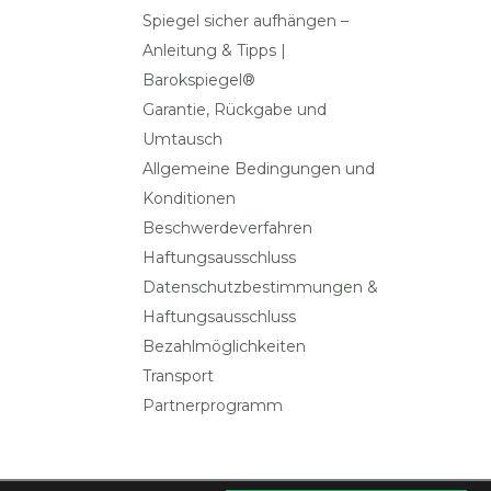
Spiegel sicher aufhängen –
Anleitung & Tipps |
Barokspiegel®
Garantie, Rückgabe und
Umtausch
Allgemeine Bedingungen und
Konditionen
Beschwerdeverfahren
Haftungsausschluss
Datenschutzbestimmungen &
Haftungsausschluss
Bezahlmöglichkeiten
Transport
Partnerprogramm