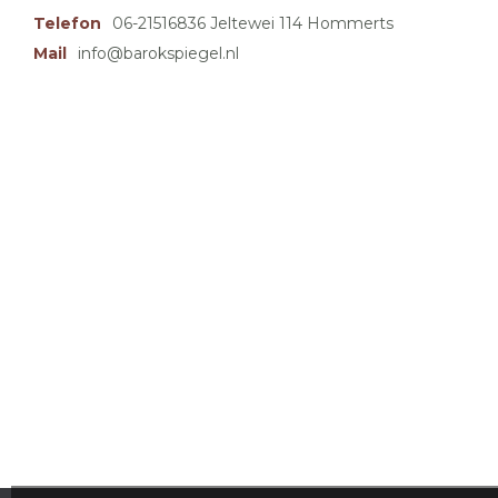
Telefon
06-21516836 Jeltewei 114 Hommerts
Mail
info@barokspiegel.nl