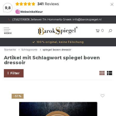
×
341
Reviews
9,8
(31)621516836 Jeltewei 114 Hommerts-Sneek
info@barokspiegel.nl
0
MENU
100% original, keine Fälschung
Startseite
Schlagworte
spiegel boven dressoir
Artikel mit Schlagwort spiegel boven
dressoir
Filter
-51%