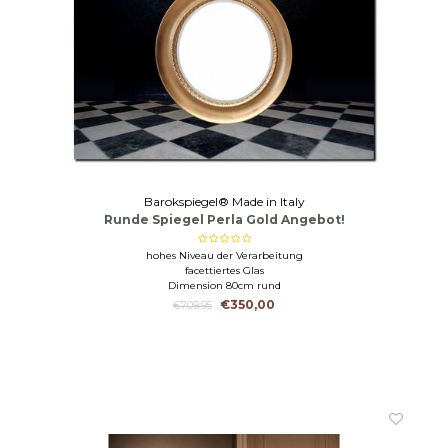
Barokspiegel® Made in Italy
Runde Spiegel Perla Gold Angebot!
hohes Niveau der Verarbeitung
facettiertes Glas
Dimension 80cm rund
€350,00
€709,95