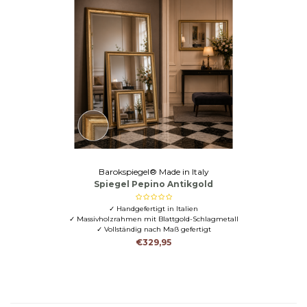
Barokspiegel® Made in Italy
Spiegel Pepino Antikgold
✓ Handgefertigt in Italien
✓ Massivholzrahmen mit Blattgold-Schlagmetall
✓ Vollständig nach Maß gefertigt
€329,95