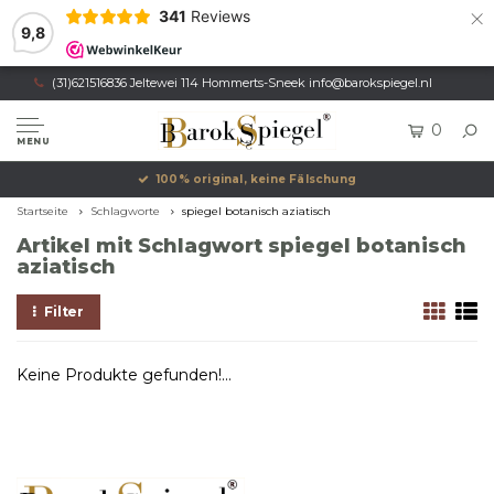
×
341
Reviews
9,8
(31)621516836 Jeltewei 114 Hommerts-Sneek
info@barokspiegel.nl
0
MENU
100% original, keine Fälschung
Startseite
Schlagworte
spiegel botanisch aziatisch
Artikel mit Schlagwort spiegel botanisch
aziatisch
Filter
Keine Produkte gefunden!...