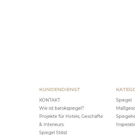
KUNDENDIENST
KATEG
KONTAKT
Spiegel
Wie ist barokspiegel?
Maßgesch
Projekte für Hotels, Geschäfte
Spiegelr
& Interieurs
Insperat
Spiegel Stilist