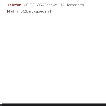
Telefon
06-21516836 Jeltewei 114 Hommerts
Mail
info@barokspiegel.nl