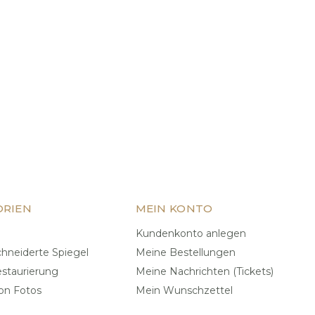
ORIEN
MEIN KONTO
Kundenkonto anlegen
neiderte Spiegel
Meine Bestellungen
estaurierung
Meine Nachrichten (Tickets)
ion Fotos
Mein Wunschzettel