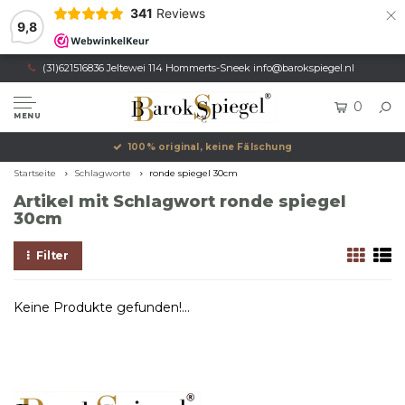
×
341
Reviews
9,8
(31)621516836 Jeltewei 114 Hommerts-Sneek
info@barokspiegel.nl
0
MENU
100% original, keine Fälschung
Startseite
Schlagworte
ronde spiegel 30cm
Artikel mit Schlagwort ronde spiegel
30cm
Filter
Keine Produkte gefunden!...