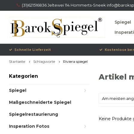
(31)621516836 Jeltewei 114 Hommerts-Sneek
info@barokspi
Spiegel
Insperat
Schnelle Lieferzeit
Kostenlose ber
Startseite
Schlagworte
Riviera spiegel
Artikel 
Kategorien
Spiegel
Am meisten an
Maßgeschneiderte Spiegel
Spiegelrestaurierung
Keine Produkte g
Insperation Fotos