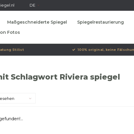
egel.nl
DE
Maßgeschneiderte Spiegel
Spiegelrestaurierung
ion Fotos
atung Stilist
100% original, keine Fälschu
mit Schlagwort Riviera spiegel
gesehen
efunden!...