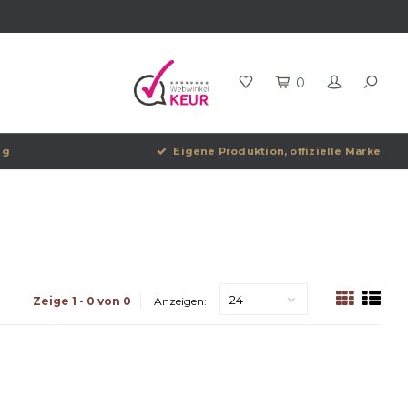
0
ng
Eigene Produktion, offizielle Marke
24
Zeige 1 - 0 von 0
Anzeigen: