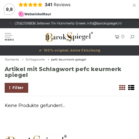
×
341
Reviews
9,8
(31)621516836 Jeltewei 114 Hommerts-Sneek
info@barokspiegel.nl
0
MENU
100% original, keine Fälschung
Startseite
Schlagworte
pefc keurmerk spiegel
Artikel mit Schlagwort pefc keurmerk
spiegel
Filter
Keine Produkte gefunden!...