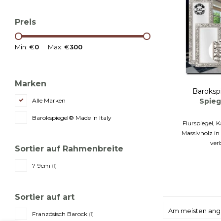
Preis
Min: €
0
Max: €
300
Marken
Baroksp
Spieg
Alle Marken
Barokspiegel® Made in Italy
Flurspiegel,
Massivholz in
ver
Sortier auf Rahmenbreite
100% i
7-9cm
(1)
Sortier auf art
Am meisten an
Französisch Barock
(1)