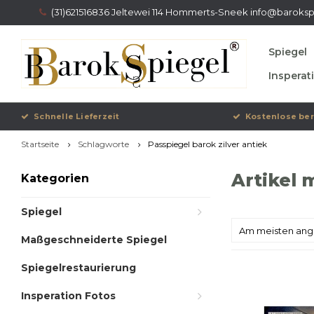
(31)621516836 Jeltewei 114 Hommerts-Sneek
info@barokspi
Spiegel
Insperat
Schnelle Lieferzeit
Kostenlose ber
Startseite
Schlagworte
Passpiegel barok zilver antiek
Artikel 
Kategorien
Spiegel
Am meisten an
Maßgeschneiderte Spiegel
Spiegelrestaurierung
Insperation Fotos