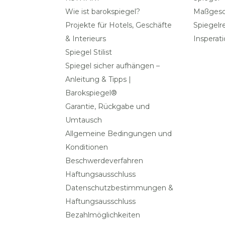
Wie ist barokspiegel?
Maßgesch
Projekte für Hotels, Geschäfte
Spiegelr
& Interieurs
Insperat
Spiegel Stilist
Spiegel sicher aufhängen –
Anleitung & Tipps |
Barokspiegel®
Garantie, Rückgabe und
Umtausch
Allgemeine Bedingungen und
Konditionen
Beschwerdeverfahren
Haftungsausschluss
Datenschutzbestimmungen &
Haftungsausschluss
Bezahlmöglichkeiten