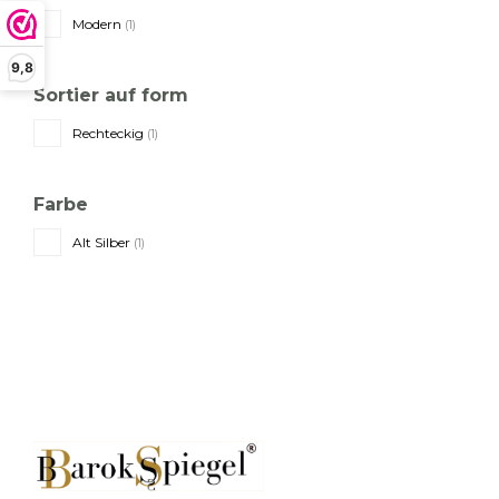
Modern
(1)
9,8
Sortier auf form
Rechteckig
(1)
Farbe
Alt Silber
(1)