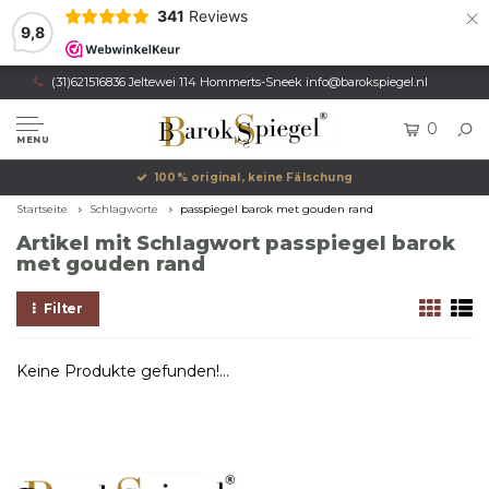
×
341
Reviews
9,8
(31)621516836 Jeltewei 114 Hommerts-Sneek
info@barokspiegel.nl
0
MENU
100% original, keine Fälschung
Startseite
Schlagworte
passpiegel barok met gouden rand
Artikel mit Schlagwort passpiegel barok
met gouden rand
Filter
Keine Produkte gefunden!...