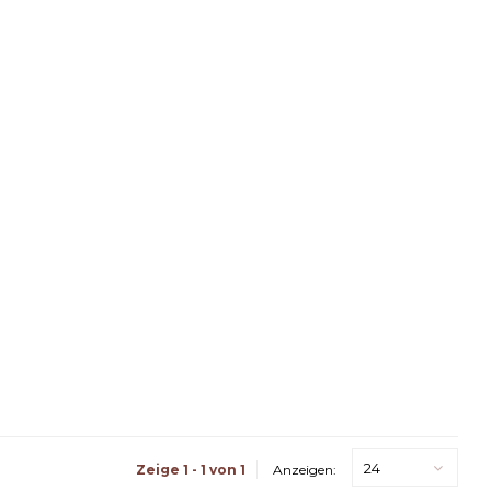
24
Zeige 1 - 1 von 1
Anzeigen: