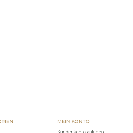
ORIEN
MEIN KONTO
Kundenkonto anlegen