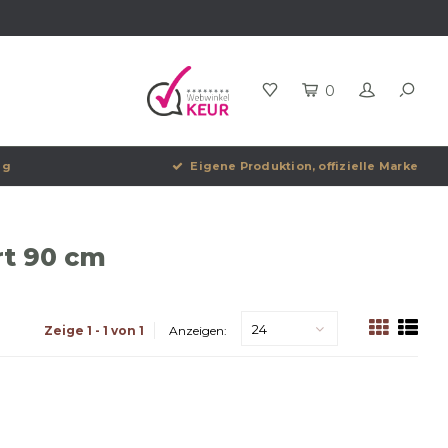
0
ng
Eigene Produktion, offizielle Marke
rt 90 cm
24
Zeige 1 - 1 von 1
Anzeigen: