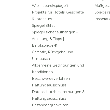
Wie ist barokspiegel?
Maßgesch
Projekte für Hotels, Geschäfte
Spiegelr
& Interieurs
Insperat
Spiegel Stilist
Spiegel sicher aufhängen –
Anleitung & Tipps |
Barokspiegel®
Garantie, Rückgabe und
Umtausch
Allgemeine Bedingungen und
Konditionen
Beschwerdeverfahren
Haftungsausschluss
Datenschutzbestimmungen &
Haftungsausschluss
Bezahlmöglichkeiten