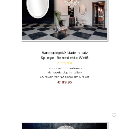
Barokspiegel® Made in Italy
Spiegel Benedetta Weiß
Luxuriöser Holzrahmen
Handgefertigt in Italien
5 Größen von 40 bis 90 cm Größe!
€189,95