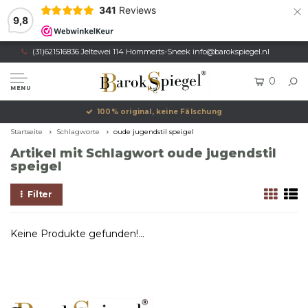
×
341
Reviews
9,8
(31)621516836 Jeltewei 114 Hommerts-Sneek
info@barokspiegel.nl
0
MENU
100% original, keine Fälschung
Startseite
Schlagworte
oude jugendstil speigel
Artikel mit Schlagwort oude jugendstil
speigel
Filter
Keine Produkte gefunden!...