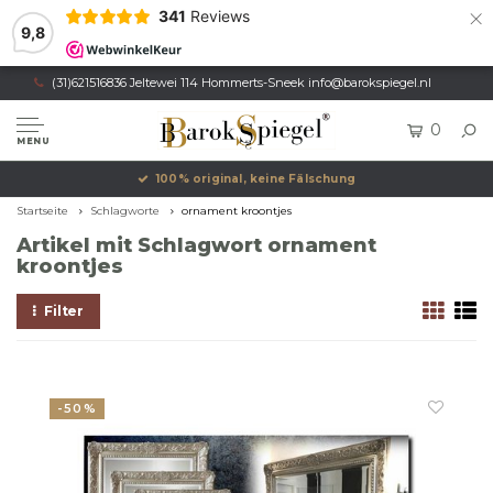
×
341
Reviews
9,8
(31)621516836 Jeltewei 114 Hommerts-Sneek
info@barokspiegel.nl
0
MENU
100% original, keine Fälschung
Startseite
Schlagworte
ornament kroontjes
Artikel mit Schlagwort ornament
kroontjes
Filter
-50%