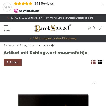
×
341
Reviews
9,8
(31)621516836 Jeltewei 114 Hommerts-Sneek
info@barokspiegel.nl
0
MENU
100% original, keine Fälschung
Eige
Startseite
Schlagworte
muurtafeltje
Artikel mit Schlagwort muurtafeltje
Filter