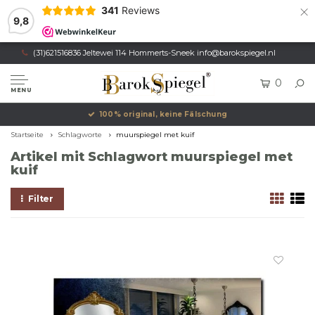
×
341
Reviews
9,8
(31)621516836 Jeltewei 114 Hommerts-Sneek
info@barokspiegel.nl
0
MENU
100% original, keine Fälschung
Startseite
Schlagworte
muurspiegel met kuif
Artikel mit Schlagwort muurspiegel met
kuif
Filter