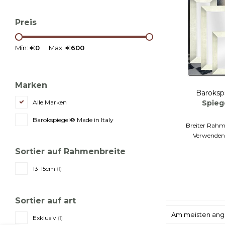
Preis
Min: €
0
Max: €
600
Marken
Baroksp
Spieg
Alle Marken
Barokspiegel® Made in Italy
Breiter Rahme
Verwenden 
Sortier auf Rahmenbreite
Europäisches 
Met
13-15cm
(1)
Sortier auf art
Am meisten an
Exklusiv
(1)