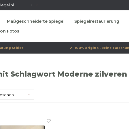
egel.nl
DE
Maßgeschneiderte Spiegel
Spiegelrestaurierung
ion Fotos
atung Stilist
100% original, keine Fälschu
mit Schlagwort Moderne zilveren
gesehen