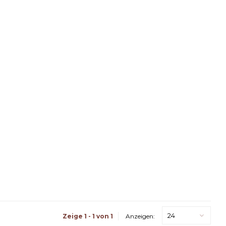
24
Zeige 1 - 1 von 1
Anzeigen: