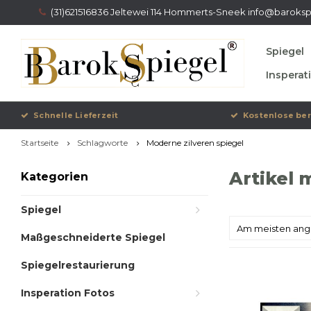
(31)621516836 Jeltewei 114 Hommerts-Sneek
info@barokspi
Spiegel
Insperat
Schnelle Lieferzeit
Kostenlose ber
Startseite
Schlagworte
Moderne zilveren spiegel
Artikel 
Kategorien
Spiegel
Am meisten an
Maßgeschneiderte Spiegel
Spiegelrestaurierung
Insperation Fotos