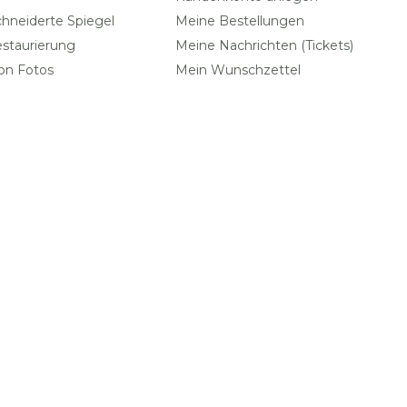
neiderte Spiegel
Meine Bestellungen
estaurierung
Meine Nachrichten (Tickets)
ion Fotos
Mein Wunschzettel