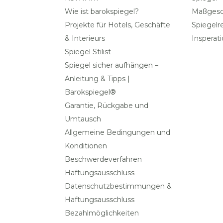
Wie ist barokspiegel?
Maßgesch
Projekte für Hotels, Geschäfte
Spiegelr
& Interieurs
Insperat
Spiegel Stilist
Spiegel sicher aufhängen –
Anleitung & Tipps |
Barokspiegel®
Garantie, Rückgabe und
Umtausch
Allgemeine Bedingungen und
Konditionen
Beschwerdeverfahren
Haftungsausschluss
Datenschutzbestimmungen &
Haftungsausschluss
Bezahlmöglichkeiten