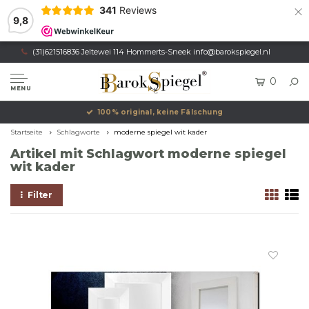
×
341
Reviews
9,8
(31)621516836 Jeltewei 114 Hommerts-Sneek
info@barokspiegel.nl
0
MENU
100% original, keine Fälschung
Startseite
Schlagworte
moderne spiegel wit kader
Artikel mit Schlagwort moderne spiegel
wit kader
Filter