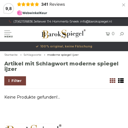
×
341
Reviews
9,8
(31)621516836 Jeltewei 114 Hommerts-Sneek
info@barokspiegel.nl
0
MENU
100% original, keine Fälschung
Startseite
Schlagworte
moderne spiegel ijzer
Artikel mit Schlagwort moderne spiegel
ijzer
Filter
Keine Produkte gefunden!...