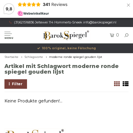
×
341
Reviews
9,8
(31)621516836 Jeltewei 114 Hommerts-Sneek
info@barokspiegel.nl
0
MENU
100% original, keine Fälschung
Startseite
Schlagworte
moderne ronde spiegel gouden lijst
Artikel mit Schlagwort moderne ronde
spiegel gouden lijst
Filter
Keine Produkte gefunden!...