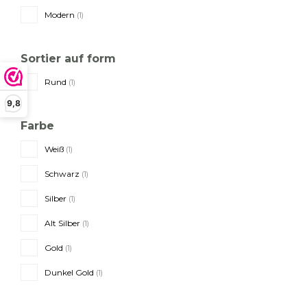
Modern
(1)
Sortier auf form
Rund
(1)
9,8
Farbe
Weiß
(1)
Schwarz
(1)
Silber
(1)
Alt Silber
(1)
Gold
(1)
Dunkel Gold
(1)